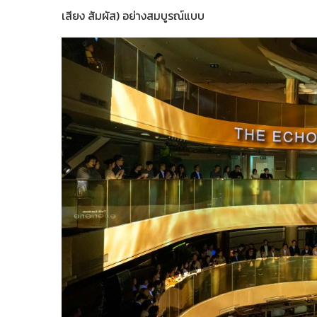
เสียง สัมผัส) อย่างสมบูรณ์แบบ