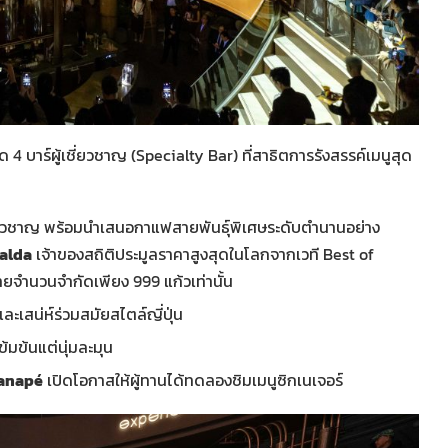
 บาร์ผู้เชี่ยวชาญ (Specialty Bar) ที่สาธิตการรังสรรค์เมนูสุด
ี่ยวชาญ พร้อมนำเสนอกาแฟสายพันธุ์พิเศษระดับตำนานอย่าง
alda
เจ้าของสถิติประมูลราคาสูงสุดในโลกจากเวที Best of
ยจำนวนจำกัดเพียง 999 แก้วเท่านั้น
ะเสน่ห์ร่วมสมัยสไตล์ญี่ปุ่น
้มข้นแต่นุ่มละมุน
anapé
เปิดโอกาสให้ผู้ทานได้ทดลองชิมเมนูซิกเนเจอร์