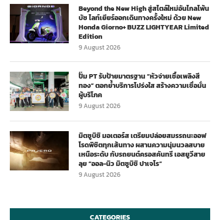
Beyond the New High สู่สไตล์ใหม่อันไกลโพ้น
บัซ ไลท์เยียร์ออกเดินทางครั้งใหม่ ด้วย New
Honda Giorno+ BUZZ LIGHTYEAR Limited
Edition
9 August 2026
ปั๊ม PT รับป้ายมาตรฐาน “หัวจ่ายเชื้อเพลิงสี
ทอง” ตอกย้ำบริการโปร่งใส สร้างความเชื่อมั่น
ผู้บริโภค
9 August 2026
มิตซูบิชิ มอเตอร์ส เตรียมปล่อยสมรรถนะออฟ
โรดพิชิตทุกเส้นทาง ผสานความนุ่มนวลสบาย
เหนือระดับ กับรถยนต์ครอสคันทรี เอสยูวีสาย
ลุย “ออล-นิว มิตซูบิชิ ปาเจโร”
9 August 2026
CATEGORIES