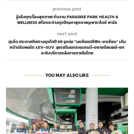
previous post
รู้จริงทุกเรื่องสุขภาพ! กับงาน PARADISE PARK HEALTH &
WELLNESS #ไขกระจ่างทุกปัญหาสุขภาพ@พาราไดซ์ พาร์ค
next post
ฮุนได ประกาศทิศทางธุรกิจปี 69 รุกต่อ “เอเชียแปซิฟิก–อาเซียน” เดิน
หน้าปรับพอร์ต xEV–SUV ลุยเสริมแกร่งแบรนด์-ขยายดีลเลอร์-ยก
ระดับบริการหลังการขายในไทย
YOU MAY ALSO LIKE