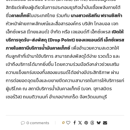
สิทธิแต่เพียงผู้เดียวในการประกอบธุรกิจน้ำมันเชื้อเพลิงภายใต้
ชื่อ
คาลเท็กซ์
ในประเทศไทย ร่วมกับ
นางสาวคริสทีน ฟรานซิสก้า
หัวหน้าฝ่ายภาพลักษณ์และสื่อสารองค์กร บริษัท โกลบอล เจท
เอ็กซ์เพรส (ไทยแลนด์) จำกัด หรือ เจแอนด์ที เอ็กซ์เพรส
เปิดให้
บริการจุดรับ–ส่งพัสดุ (Drop Point) ของเจแอนด์ที เอ็กซ์เพรส
ภายในสถานีบริการน้ำมันคาลเท็กซ์
เพื่ออำนวยความสะดวกให้
กับลูกค้าที่เข้ามาใช้บริการ สามารถส่งพัสดุได้ง่าย รวดเร็ว และ
เข้าถึงบริการได้มากยิ่งขึ้น โดยความร่วมมือดังกล่าวช่วยเสริม
ความแข็งแกร่งของทั้งสองแบรนด์ได้อย่างมีประสิทธิภาพ ผ่าน
การต่อยอดจุดแข็งและขยายขีดความสามารถในการให้บริการแก่
ผู้บริโภค ณ สถานีบริการน้ำมันคาลเท็กซ์ (บจก. จุฑาสมิตร
เซอร์วิส) ถนนติวานนท์ อำเภอปากเกร็ด จังหวัดนนทบุรี
0 comments
0