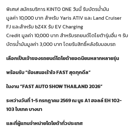
พิเศษ! สมัครบริการ KINTO ONE วันนี้ รับบัตรน้ำมัน
มูลค่า 10,000 บาท สำหรับ Yaris ATIV และ Land Cruiser
FJ และสำหรับ bZ4X รับ EV Charging
Credit มูลค่า 10,000 บาท สำหรับรถยนต์โตโยต้ารุ่นอื่น ๆ รับ
บัตรน้ำมันมูลค่า 3,000 บาท โดยรับสิทธิ์หลังรับมอบรถ
เลือกเป็นเจ้าของรถยนต์โตโยต้ายอดนิยมหลากหลายรุ่น
พร้อมรับ
“
ข้อเสนอเร้าใจ
FAST
สุดทุกดีล
”
ในงาน
“FAST AUTO SHOW THAILAND 2026”
ระหว่างวันที่
1-5
กรกฎาคม
2569
ณ บูธ
A1
ฮอลล์
EH 102-
103
ไบเทค บางนา
และที่ผู้แทนจำหน่ายโตโยต้าทั่วประเทศ