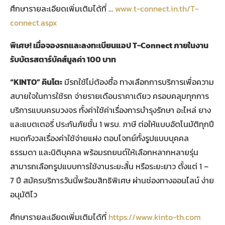
ศึกษารายละเอียดเพิ่มเติมได้ที่ …
www.t-connect.in.th/T-
connect.aspx
พิเศษ! เมื่อจองรถและลงทะเบียนแอป
T-Connect
ภายในงาน
รับบัตรสตาร์บัคส์มูลค่า 100 บาท
“KINTO” คินโตะ
มีรถใช้ไม่ต้องซื้อ ทางเลือกการบริการเพื่อความ
สบายใจในการใช้รถ จ่ายรายเดือนราคาเดียว ครอบคลุมทุกการ
บริการแบบครบวงจร ทั้งค่าใช้ค่าเรื่องการบำรุงรักษา อะไหล่ ยาง
และแบตเตอรี่ ประกันภัยชั้น 1 พรบ. ภาษี ต่อให้แบบอัตโนมัติทุกปี
หมดกังวลเรื่องค่าใช้จ่ายแฝง ตอบโจทย์ทั้งรูปแบบบุคคล
ธรรมดา และนิติบุคคล พร้อมรถยนต์ให้เลือกหลากหลายรุ่น
สามารถเลือกรูปแบบการใช้งานระยะสั้น หรือระยะยาว ตั้งแต่ 1 –
7 ปี สมัครบริการวันนี้พร้อมสิทธิพิเศษ ผ่านช่องทางออนไลน์ ง่าย
อนุมัติไว
ศึกษารายละเอียดเพิ่มเติมได้ที่
https://www.kinto-th.com