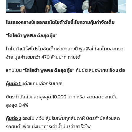
โปรแรงกลางปี! ออกรถโตโยต้าวันนี้ รับความคุ้มค่าจัดเต็ม
“
โตโยต้า
ฟูลฟิล ดีลสุดคุ้ม
”
โตโยต้าเสิร์ฟโปรโมชันเด็ดช่วงกลางปี ฟูลฟิลให้คนไทยออกรถ
ง่าย มูลค่ารวมกว่า 470 ล้านบาท ภายใต้
แคมเปน
“โตโยต้า ฟูลฟิล ดีลสุดคุ้ม”
กับข้อเสนอพิเศษ
ถึง
2
ต่อ
คุ้มต่อ
1
แค่สแกนเลือกรับเลย!
บัตรกำนัลส่วนลดสูงสุด 10,000 บาท หรือ ส่วนลดดอกเบี้ย
สูงสุด 0.4%
คุ้มต่อ
2
จองใน 7 วัน ลุ้นรับเพิ่มทุกสัปดาห์ บัตรกำนัลส่วนลด
รถยนต์ เพื่อแบ่งเบาภาระค่าน้ำมัน/ค่าชาร์จไฟ