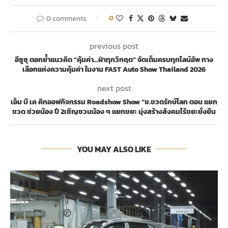
0 comments
0
previous post
อีซูซุ ตอกย้ำแนวคิด “คุ้มค่า…ฝ่าทุกวิกฤต” จัดเต็มครบทุกไลน์อัพ ทาง
เลือกแห่งความคุ้มค่า ในงาน FAST Auto Show Thailand 2026
next post
เอ็ม บี เค คิกออฟกิจกรรม Roadshow Show “ข.ขวดรักษ์โลก ตอน แยก
ขวด ช่วยน้อง ปี 2เชิญชวนน้อง ๆ แยกขยะ มุ่งสร้างสังคมไร้ขยะยั่งยืน
YOU MAY ALSO LIKE