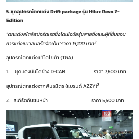
5.
ชุดอุปกรณ์ตกแต่ง
Drift package
รุ่น
Hilux Revo Z-
Edition
“
ตกแต่งสไตล์สปอร์ตเรซซิ่งโดนใจวัยรุ่นสายซิ่งและผู้ที่ชื่นชอบ
3
การแต่งแนวสปอร์ตจัดเต็ม
”
ราคา
13,100
บาท
อุปกรณ์ตกแต่งแท้โตโยต้า (TGA)
1. ชุดแต่งบันไดข้าง D-CAB ราคา 7,600 บาท
2
อุปกรณ์ตกแต่งจากพันธมิตร (แบรนด์ AZZY)
2. สเกิร์ตกันชนหน้า ราคา 5,500 บาท