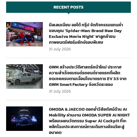
RECENT POSTS
มิลเลนเนียม ออโต้ กรุ๊ป จัดกิจกรรมแทนคำ
ขอบคุณ ‘Spider-Man: Brand New Day
Exclusive Movie Night’ พาลูกค้าชม
ภาพยนตร์ฟอร์มยักษ์รอบพิเศษ
31 July 2026
GWM สร้างประวัติศาสตร์หน้าใหม่ ประกาศ
ความสำเร็จแบรนด์รถยนต์รายแรกที่ผลิต
ชดเชยครบตามเงื่อนไขมาตรการ EV 3.5 จาก
GWM Smart Factory จังหวัดระยอง
31 July 2026
OMODA & JAECOO ตอกย้ำวิสัยทัศน์ด้าน AI
Mobility ผ่านงาน OMODA SUPER AI NIGHT
พร้อมเผยนวัตกรรม Super AI Cockpit ที่จะ
พลิกโฉมประสบการณ์การเดินทางอัจฉริยะสู่
อนาคต