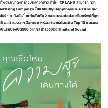
์พิจารณาดังกล่าวของดังกล่าว ทำให้
CP LAND
สามารถ คว้า
dvertising Campaign ในแคมเปญ Happiness is all Around
โปร์
รวมถึงยังขึ้น
แท่นอันดับ 2 ของแบรนด์อสังหาริมทรัพย์ที่ถูก
566 ผลสำรวจจาก
Zanroo
พร้อม
ก้าวกระโดดติด Top 10 แบรนด์
่งปีแรกของปี 2566
จากผลสำรวจของ
Thailand Social