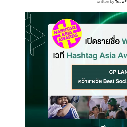
written by
TeawF