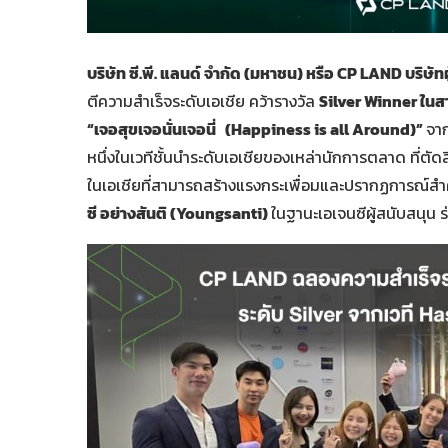
บริษัท ซี.พี. แลนด์ จำกัด (มหาชน) หรือ CP LAND บริ
ตีความสำเร็จระดับเอเชีย คว้ารางวัล
Silver Winner ใน
“เจอสุขเจอนั่นเจอนี่ (Happiness is all Around)”
จาก
หนึ่งในเวทีชั้นนำระดับเอเชียของเหล่านักการตลาด ที่ตั
ในเอเชียที่สามารถสร้างแรงกระเพื่อมและปรากฏการณ์สำ
ซี อย่างสันติ (Youngsanti)
ในฐานะเอเจนซีผู้สนับสนุน