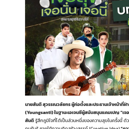
นายสันติ สุวรรณวลัยกร ผู้ก่อตั้งและประธานเจ้าหน้าที่ฝ่
(Youngsanti) ในฐานะเอเจนซีผู้สนับสนุนแคมเปญ “เจอส
สันติ
รู้สึกภูมิใจที่ได้เป็นส่วนหนึ่งของความสุขในครั้งน
คนรับรู้ ภายใต้ความคิดสร้างสรรค์ (Creative Idea)
“ควา