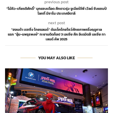
previous post
“ไม้คิว-เกียรติศักดิ์” บุกแซงเดือด ศึกดาวรุ่ง จูเนียร์จีพี เวิลด์ ชิงแชมป์
โลกที่ มิซาโน ประเทศอิตาลี
next post
“ฮอนด้า เรซซิ่ง ไทยแลนด์” ดันเด็กไทยโชว์ศักยภาพครึ่งฤดูกาล
แรก “อุ้ม-นพรุธพงษ์” ทะยานติดท็อป 3 เอเชีย ศึก อิเดมิตสึ เอเชีย ทา
เลนต์ คัพ 2025
YOU MAY ALSO LIKE