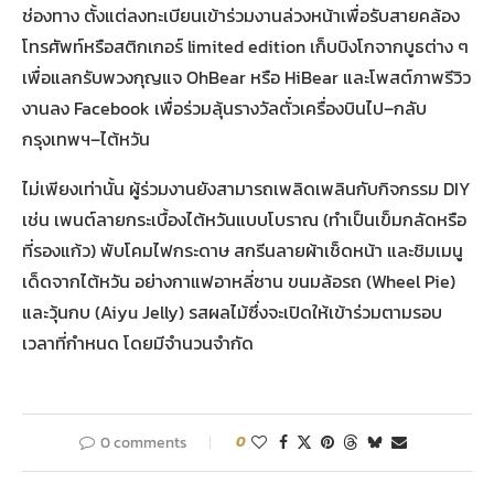
ช่องทาง ตั้งแต่ลงทะเบียนเข้าร่วมงานล่วงหน้าเพื่อรับสายคล้อง
โทรศัพท์หรือสติกเกอร์ limited edition เก็บบิงโกจากบูธต่าง ๆ
เพื่อแลกรับพวงกุญแจ OhBear หรือ HiBear และโพสต์ภาพรีวิว
งานลง Facebook เพื่อร่วมลุ้นรางวัลตั๋วเครื่องบินไป–กลับ
กรุงเทพฯ–ไต้หวัน
ไม่เพียงเท่านั้น ผู้ร่วมงานยังสามารถเพลิดเพลินกับกิจกรรม DIY
เช่น เพนต์ลายกระเบื้องไต้หวันแบบโบราณ (ทำเป็นเข็มกลัดหรือ
ที่รองแก้ว) พับโคมไฟกระดาษ สกรีนลายผ้าเช็ดหน้า และชิมเมนู
เด็ดจากไต้หวัน อย่างกาแฟอาหลี่ซาน ขนมล้อรถ (Wheel Pie)
และวุ้นกบ (Aiyu Jelly) รสผลไม้ซึ่งจะเปิดให้เข้าร่วมตามรอบ
เวลาที่กำหนด โดยมีจำนวนจำกัด
0 comments
0