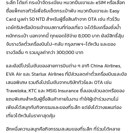
ระลึก ได้แก่ กระเป๋าจัดระเบียบ หมวกปีนเขาและ eSIM หรือเลือก
ซื้อแพ็กเกจทัวร์เพื่อรับเซ็ตกระเป๋าพับ หมวกปีนเขาและ Easy
Card มูลค่า 50 NTD สำหรับผู้ซื้อสินค้าจาก OTA เช่น ทัวร์วัน
เดย์ทริปหรือบัตรเข้าชมสถานที่ท่องเที่ยว จะได้รับเครื่องชั่งน้ำ
หนักกระเป๋า นอกจากนี้ ทุกยอดใช้จ่าย 8,000 บาท ยังมีสิทธิ์ลุ้น
จับรางวัลตั๋วเครื่องบินไป–กลับ กรุงเทพฯ–ไต้หวัน และของ
รางวัลอื่น ๆ รวมมูลค่ากว่า 300,000 บาท
และยังมีโปรโมชันของสายการบินต่าง ๆ อาทิ China Airlines,
EVA Air และ Starlux Airlines ที่มีส่วนลดค่าตั๋วเครื่องบินและข้อ
เสนอพิเศษ รวมถึงโปรโมชันจากบริษัททัวร์และ OTA เช่น
Traveloka, KTC และ MSIG Insurance ซึ่งมอบส่วนลดหรือของ
แถมพิเศษสำหรับผู้ซื้อสินค้าภายในงาน ทำให้ผู้เข้าร่วมงานไม่
เพียงได้สนุกกับกิจกรรมและของที่ระลึก แต่ยังได้วางแผนท่อง
เที่ยวไต้หวันในราคาสุดคุ้ม
อีกหนึ่งความสนุกคือกิจกรรมสะสมของที่ระลึก ที่ร่วมได้หลาย